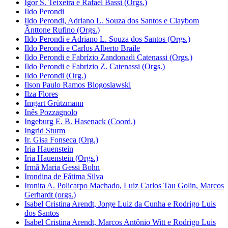
Igor S. Teixeira e Rafael Bassi (Orgs.)
Ildo Perondi
Ildo Perondi, Adriano L. Souza dos Santos e Claybom
Ânttone Rufino (Orgs.)
Ildo Perondi e Adriano L. Souza dos Santos (Orgs.)
Ildo Perondi e Carlos Alberto Braile
Ildo Perondi e Fabrízio Zandonadi Catenassi (Orgs.)
Ildo Perondi e Fabrizio Z. Catenassi (Orgs.)
Ildo Perondi (Org.)
Ilson Paulo Ramos Blogoslawski
Ilza Flores
Imgart Grützmann
Inês Pozzagnolo
Ingeburg E. B. Hasenack (Coord.)
Ingrid Sturm
Ir. Gisa Fonseca (Org.)
Iria Hauenstein
Iria Hauenstein (Orgs.)
Irmã Maria Gessi Bohn
Irondina de Fátima Silva
Ironita A. Policarpo Machado, Luiz Carlos Tau Golin, Marcos
Gerhardt (orgs.)
Isabel Cristina Arendt, Jorge Luiz da Cunha e Rodrigo Luis
dos Santos
Isabel Cristina Arendt, Marcos Antônio Witt e Rodrigo Luis