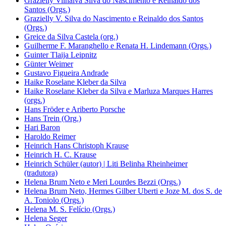
Grazielly Vilhalva Silva do Nascimento e Reinaldo dos
Santos (Orgs.)
Grazielly V. Silva do Nascimento e Reinaldo dos Santos
(Orgs.)
Greice da Silva Castela (org.)
Guilherme F. Maranghello e Renata H. Lindemann (Orgs.)
Guinter Tlaija Leipnitz
Günter Weimer
Gustavo Figueira Andrade
Haike Roselane Kleber da Silva
Haike Roselane Kleber da Silva e Marluza Marques Harres
(orgs.)
Hans Fröder e Ariberto Porsche
Hans Trein (Org.)
Hari Baron
Haroldo Reimer
Heinrich Hans Christoph Krause
Heinrich H. C. Krause
Heinrich Schüler (autor) | Liti Belinha Rheinheimer
(tradutora)
Helena Brum Neto e Meri Lourdes Bezzi (Orgs.)
Helena Brum Neto, Hermes Gilber Uberti e Joze M. dos S. de
A. Toniolo (Orgs.)
Helena M. S. Felício (Orgs.)
Helena Seger