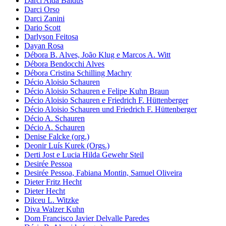
Darci Alda Baldus
Darci Orso
Darci Zanini
Dario Scott
Darlyson Feitosa
Dayan Rosa
Débora B. Alves, João Klug e Marcos A. Witt
Débora Bendocchi Alves
Débora Cristina Schilling Machry
Décio Aloisio Schauren
Décio Aloisio Schauren e Felipe Kuhn Braun
Décio Aloisio Schauren e Friedrich F. Hüttenberger
Décio Aloisio Schauren und Friedrich F. Hüttenberger
Décio A. Schauren
Décio A. Schauren
Denise Falcke (org.)
Deonir Luís Kurek (Orgs.)
Derti Jost e Lucia Hilda Gewehr Steil
Desirée Pessoa
Desirée Pessoa, Fabiana Montin, Samuel Oliveira
Dieter Fritz Hecht
Dieter Hecht
Dilceu L. Witzke
Diva Walzer Kuhn
Dom Francisco Javier Delvalle Paredes