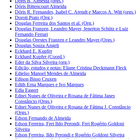
Dóris B. Almeida (orgs.)
Dóris Bittencourt Almeida
Dóris R. Fernandes, Isabel C. Arendt e Marcos A. Witt (orgs.)
Doroti Prato (Org.)
Douglas Ferreira dos Santos et al. (Org.)
Douglas Franzen, Leandro Mayer, Jenerton Schütz e Luiz
Fernando Ferrari
Douglas Orestes Franzen e Leandro Mayer (Orgs.)
Douglas Souza Angeli
Eckhard E. Kupfer
Eckhard Kupfer (Coord.)
Eder da Silva Silveira (org.)
Edição, estudos e notas: Eliane Cristina Deckmann Fleck
Edielso Manoel Mendes de Almeida
Edison Bisso Cruxen
Edith Erna Marques e Ivo Marques
Edla Eggert
Ednei Nunes de Oliveira e Rosana de Fátima Janes
Constâncio (Orgs.)
Ednei Nunes de Oliveira e Rosana de Fátima J. Constâncio
(Orgs.)
Edson Fernando de Almeida
Edson Ferreira, Frei Ildo Perondi, Frei Rogério Goldoni
Silveira
Edson Ferreira, Ildo Perondi e Rogério Goldoni Silveira