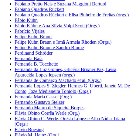
Fabiano Pretto Neis e Suzana Maggioni Bertuol
Fabiano Quadros Rückert
Fabiano Quadros Rückert e Elisa Pinheiro de Freitas (orgs.)
Fábio Kühn
Fábio Kühn e Ana Silvia Volpi Scott (Orgs.)
Fabrício Vijales
Felipe Kuhn Braun
Felipe Kuhn Braun e Irmã Armela Rhoden (Orgs.)
Felipe Kuhn Braun e Sandro Blume
Ferdinand Schröder
Fernanda Baía
Fernanda B. Tocchetto
Fernanda da Luz Gomes, Glicéria Brixner Paz, Leisa
Aparecida Lopes Iepsen (orgs.)
Fernanda de Camargo Machado et al. (Orgs.)
Fernanda Lopes S. Ziegler, Hermes G. Uberti, Janete M. De
Conto, Joze Medianeira Toniolo (Orgs.)
Fernanda Maria Cassel (Org.)
Fernando Gustavo Stelzer
Fernando Mauro de Siqueira Borges
Flávia Obino Corrêa Werle (Org.)
Flávia Obino C. Werle, Oresta López e Alba Nídia Triana
(Orgs.)
Flávio Boesing
Flávio M. Heinz (Org.)