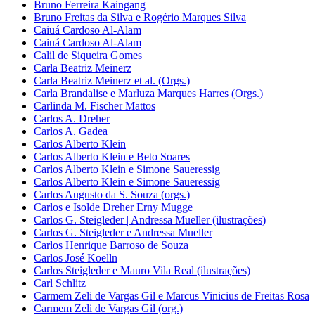
Bruno Ferreira Kaingang
Bruno Freitas da Silva e Rogério Marques Silva
Caiuá Cardoso Al-Alam
Caiuá Cardoso Al-Alam
Calil de Siqueira Gomes
Carla Beatriz Meinerz
Carla Beatriz Meinerz et al. (Orgs.)
Carla Brandalise e Marluza Marques Harres (Orgs.)
Carlinda M. Fischer Mattos
Carlos A. Dreher
Carlos A. Gadea
Carlos Alberto Klein
Carlos Alberto Klein e Beto Soares
Carlos Alberto Klein e Simone Saueressig
Carlos Alberto Klein e Simone Saueressig
Carlos Augusto da S. Souza (orgs.)
Carlos e Isolde Dreher Erny Mugge
Carlos G. Steigleder | Andressa Mueller (ilustrações)
Carlos G. Steigleder e Andressa Mueller
Carlos Henrique Barroso de Souza
Carlos José Koelln
Carlos Steigleder e Mauro Vila Real (ilustrações)
Carl Schlitz
Carmem Zeli de Vargas Gil e Marcus Vinicius de Freitas Rosa
Carmem Zeli de Vargas Gil (org.)