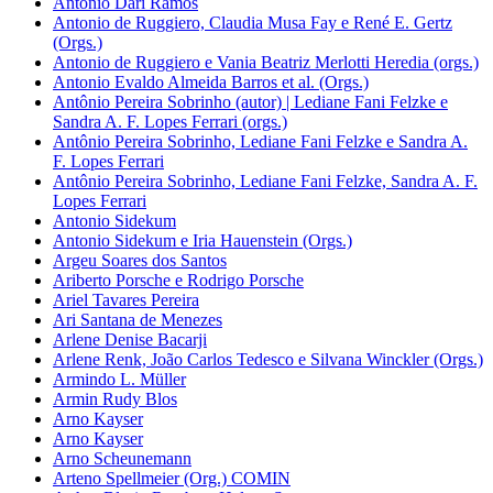
Antonio Dari Ramos
Antonio de Ruggiero, Claudia Musa Fay e René E. Gertz
(Orgs.)
Antonio de Ruggiero e Vania Beatriz Merlotti Heredia (orgs.)
Antonio Evaldo Almeida Barros et al. (Orgs.)
Antônio Pereira Sobrinho (autor) | Lediane Fani Felzke e
Sandra A. F. Lopes Ferrari (orgs.)
Antônio Pereira Sobrinho, Lediane Fani Felzke e Sandra A.
F. Lopes Ferrari
Antônio Pereira Sobrinho, Lediane Fani Felzke, Sandra A. F.
Lopes Ferrari
Antonio Sidekum
Antonio Sidekum e Iria Hauenstein (Orgs.)
Argeu Soares dos Santos
Ariberto Porsche e Rodrigo Porsche
Ariel Tavares Pereira
Ari Santana de Menezes
Arlene Denise Bacarji
Arlene Renk, João Carlos Tedesco e Silvana Winckler (Orgs.)
Armindo L. Müller
Armin Rudy Blos
Arno Kayser
Arno Kayser
Arno Scheunemann
Arteno Spellmeier (Org.) COMIN