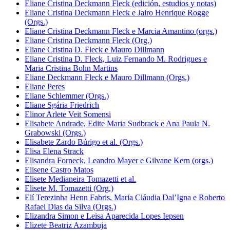
Eliane Cristina Deckmann Fleck (edición, estudios y notas)
Eliane Cristina Deckmann Fleck e Jairo Henrique Rogge
(Orgs.)
Eliane Cristina Deckmann Fleck e Marcia Amantino (orgs.)
Eliane Cristina Deckmann Fleck (Org.)
Eliane Cristina D. Fleck e Mauro Dillmann
Eliane Cristina D. Fleck, Luiz Fernando M. Rodrigues e
Maria Cristina Bohn Martins
Eliane Deckmann Fleck e Mauro Dillmann (Orgs.)
Eliane Peres
Eliane Schlemmer (Orgs.)
Eliane Sgária Friedrich
Elinor Arlete Veit Somensi
Elisabete Andrade, Edite Maria Sudbrack e Ana Paula N.
Grabowski (Orgs.)
Elisabete Zardo Búrigo et al. (Orgs.)
Elisa Elena Strack
Elisandra Forneck, Leandro Mayer e Gilvane Kern (orgs.)
Elisene Castro Matos
Elisete Medianeira Tomazetti et al.
Elisete M. Tomazetti (Org.)
Elí Terezinha Henn Fabris, Maria Cláudia Dal’Igna e Roberto
Rafael Dias da Silva (Orgs.)
Elizandra Simon e Leisa Aparecida Lopes Iepsen
Elizete Beatriz Azambuja