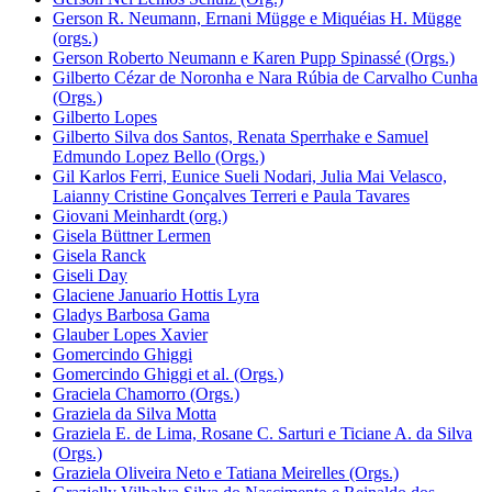
Gerson R. Neumann, Ernani Mügge e Miquéias H. Mügge
(orgs.)
Gerson Roberto Neumann e Karen Pupp Spinassé (Orgs.)
Gilberto Cézar de Noronha e Nara Rúbia de Carvalho Cunha
(Orgs.)
Gilberto Lopes
Gilberto Silva dos Santos, Renata Sperrhake e Samuel
Edmundo Lopez Bello (Orgs.)
Gil Karlos Ferri, Eunice Sueli Nodari, Julia Mai Velasco,
Laianny Cristine Gonçalves Terreri e Paula Tavares
Giovani Meinhardt (org.)
Gisela Büttner Lermen
Gisela Ranck
Giseli Day
Glaciene Januario Hottis Lyra
Gladys Barbosa Gama
Glauber Lopes Xavier
Gomercindo Ghiggi
Gomercindo Ghiggi et al. (Orgs.)
Graciela Chamorro (Orgs.)
Graziela da Silva Motta
Graziela E. de Lima, Rosane C. Sarturi e Ticiane A. da Silva
(Orgs.)
Graziela Oliveira Neto e Tatiana Meirelles (Orgs.)