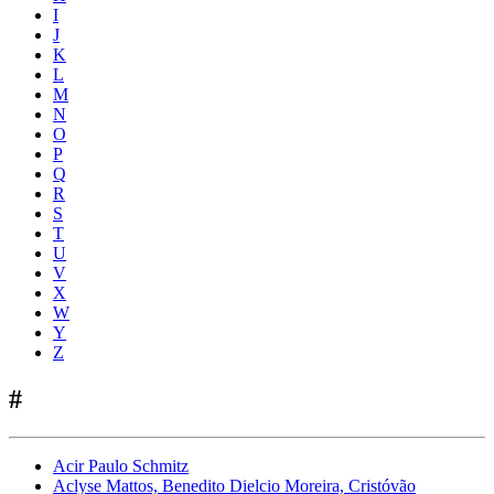
I
J
K
L
M
N
O
P
Q
R
S
T
U
V
X
W
Y
Z
#
Acir Paulo Schmitz
Aclyse Mattos, Benedito Dielcio Moreira, Cristóvão