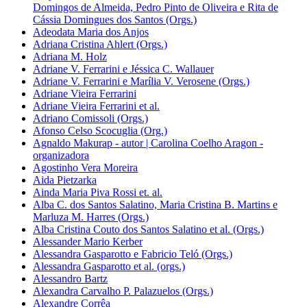
Domingos de Almeida, Pedro Pinto de Oliveira e Rita de
Cássia Domingues dos Santos (Orgs.)
Adeodata Maria dos Anjos
Adriana Cristina Ahlert (Orgs.)
Adriana M. Holz
Adriane V. Ferrarini e Jéssica C. Wallauer
Adriane V. Ferrarini e Marília V. Verosene (Orgs.)
Adriane Vieira Ferrarini
Adriane Vieira Ferrarini et al.
Adriano Comissoli (Orgs.)
Afonso Celso Scocuglia (Org.)
Agnaldo Makurap - autor | Carolina Coelho Aragon -
organizadora
Agostinho Vera Moreira
Aida Pietzarka
Ainda Maria Piva Rossi et. al.
Alba C. dos Santos Salatino, Maria Cristina B. Martins e
Marluza M. Harres (Orgs.)
Alba Cristina Couto dos Santos Salatino et al. (Orgs.)
Alessander Mario Kerber
Alessandra Gasparotto e Fabricio Teló (Orgs.)
Alessandra Gasparotto et al. (orgs.)
Alessandro Bartz
Alexandra Carvalho P. Palazuelos (Orgs.)
Alexandre Corrêa