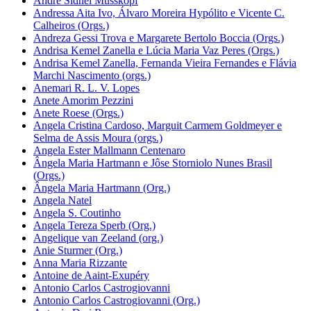
André Sidnei Musskopf
Andressa Aita Ivo, Álvaro Moreira Hypólito e Vicente C.
Calheiros (Orgs.)
Andreza Gessi Trova e Margarete Bertolo Boccia (Orgs.)
Andrisa Kemel Zanella e Lúcia Maria Vaz Peres (Orgs.)
Andrisa Kemel Zanella, Fernanda Vieira Fernandes e Flávia
Marchi Nascimento (orgs.)
Anemari R. L. V. Lopes
Anete Amorim Pezzini
Anete Roese (Orgs.)
Angela Cristina Cardoso, Marguit Carmem Goldmeyer e
Selma de Assis Moura (orgs.)
Angela Ester Mallmann Centenaro
Ângela Maria Hartmann e Jôse Storniolo Nunes Brasil
(Orgs.)
Ângela Maria Hartmann (Org.)
Angela Natel
Angela S. Coutinho
Angela Tereza Sperb (Org.)
Angelique van Zeeland (org.)
Anie Sturmer (Org.)
Anna Maria Rizzante
Antoine de Aaint-Exupéry
Antonio Carlos Castrogiovanni
Antonio Carlos Castrogiovanni (Org.)