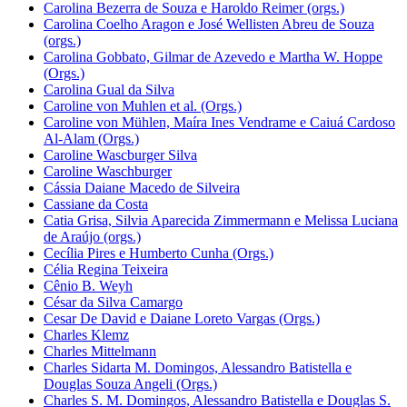
Carolina Bezerra de Souza e Haroldo Reimer (orgs.)
Carolina Coelho Aragon e José Wellisten Abreu de Souza
(orgs.)
Carolina Gobbato, Gilmar de Azevedo e Martha W. Hoppe
(Orgs.)
Carolina Gual da Silva
Caroline von Muhlen et al. (Orgs.)
Caroline von Mühlen, Maíra Ines Vendrame e Caiuá Cardoso
Al-Alam (Orgs.)
Caroline Wascburger Silva
Caroline Waschburger
Cássia Daiane Macedo de Silveira
Cassiane da Costa
Catia Grisa, Silvia Aparecida Zimmermann e Melissa Luciana
de Araújo (orgs.)
Cecília Pires e Humberto Cunha (Orgs.)
Célia Regina Teixeira
Cênio B. Weyh
César da Silva Camargo
Cesar De David e Daiane Loreto Vargas (Orgs.)
Charles Klemz
Charles Mittelmann
Charles Sidarta M. Domingos, Alessandro Batistella e
Douglas Souza Angeli (Orgs.)
Charles S. M. Domingos, Alessandro Batistella e Douglas S.