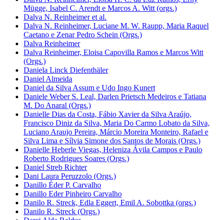
Mügge, Isabel C. Arendt e Marcos A. Witt (orgs.)
Dalva N. Reinheimer et al.
Dalva N. Reinheimer, Luciane M. W. Raupp, Maria Raquel
Caetano e Zenar Pedro Schein (Orgs.)
Dalva Reinheimer
Dalva Reinheimer, Eloisa Capovilla Ramos e Marcos Witt
(Orgs.)
Daniela Linck Diefenthäler
Daniel Almeida
Daniel da Silva Assum e Udo Ingo Kunert
Daniele Weber S. Leal, Darlen Prietsch Medeiros e Tatiana
M. Do Anaral (Orgs.)
Danielle Dias da Costa, Fábio Xavier da Silva Araújo,
Francisco Diniz da Silva, Maria Do Carmo Lobato da Silva,
Luciano Araujo Pereira, Márcio Moreira Monteiro, Rafael e
Silva Lima e Sílvia Simone dos Santos de Morais (Orgs.)
Danielle Heberle Viegas, Heleniza Ávila Campos e Paulo
Roberto Rodrigues Soares (Orgs.)
Daniel Streb Richter
Dani Laura Peruzzolo (Orgs.)
Danillo Éder P. Carvalho
Danillo Eder Pinheiro Carvalho
Danilo R. Streck, Edla Eggert, Emil A. Sobottka (orgs.)
Danilo R. Streck (Orgs.)