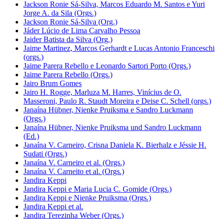
Jackson Ronie Sá-Silva, Marcos Eduardo M. Santos e Yuri
Jorge A. da Sila (Orgs.)
Jackson Ronie Sá-Silva (Org.)
Jáder Lúcio de Lima Carvalho Pessoa
Jaider Batista da Silva (Org.)
Jaime Martinez, Marcos Gerhardt e Lucas Antonio Franceschi
(orgs.)
Jaime Parera Rebello e Leonardo Sartori Porto (Orgs.)
Jaime Parera Rebello (Orgs.)
Jairo Brum Gomes
Jairo H. Rogge, Marluza M. Harres, Vinícius de O.
Masseroni, Paulo R. Staudt Moreira e Deise C. Schell (orgs.)
Janaína Hübner, Nienke Pruiksma e Sandro Luckmann
(Orgs.)
Janaína Hübner, Nienke Pruiksma und Sandro Luckmann
(Ed.)
Janaína V. Carneiro, Crisna Daniela K. Bierhalz e Jéssie H.
Sudati (Orgs.)
Janaína V. Carneiro et al. (Orgs.)
Janaína V. Carneito et al. (Orgs.)
Jandira Keppi
Jandira Keppi e Maria Lucia C. Gomide (Orgs.)
Jandira Keppi e Nienke Pruiksma (Orgs.)
Jandira Keppi et al.
Jandira Terezinha Weber (Orgs.)