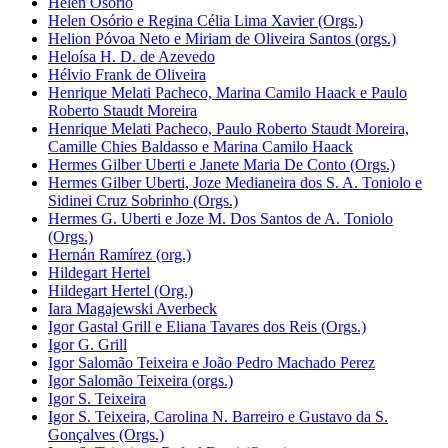
Helen Osório
Helen Osório e Regina Célia Lima Xavier (Orgs.)
Helion Póvoa Neto e Miriam de Oliveira Santos (orgs.)
Heloísa H. D. de Azevedo
Hélvio Frank de Oliveira
Henrique Melati Pacheco, Marina Camilo Haack e Paulo
Roberto Staudt Moreira
Henrique Melati Pacheco, Paulo Roberto Staudt Moreira,
Camille Chies Baldasso e Marina Camilo Haack
Hermes Gilber Uberti e Janete Maria De Conto (Orgs.)
Hermes Gilber Uberti, Joze Medianeira dos S. A. Toniolo e
Sidinei Cruz Sobrinho (Orgs.)
Hermes G. Uberti e Joze M. Dos Santos de A. Toniolo
(Orgs.)
Hernán Ramírez (org.)
Hildegart Hertel
Hildegart Hertel (Org.)
Iara Magajewski Averbeck
Igor Gastal Grill e Eliana Tavares dos Reis (Orgs.)
Igor G. Grill
Igor Salomão Teixeira e João Pedro Machado Perez
Igor Salomão Teixeira (orgs.)
Igor S. Teixeira
Igor S. Teixeira, Carolina N. Barreiro e Gustavo da S.
Gonçalves (Orgs.)