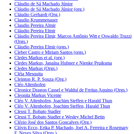
Cláudio de Sá Machado Júnior
Cláudio de Sá Machado Júnior (org.)
Cláudio Gerhardt (Org.)
Claudio Krummenauer
Claudio Pereira Almir
Cláudio Pereira Elmir
Cláudio Pereira Elmir, Marcos Antônio Witt e Oswaldo Truzzi
(Orgs.)
Cláudio Pereira Elmir (orgs.)
Cleber Castro e Miriam Santos (orgs.)
Cledes Markus et al. (org.)
Cledes Markus, Janaína Hubner e Nienke Pruiksma
Cledes Markus (Orgs.)
Cléia Mesquita
Cleinton R. P. Souza (Org.)
Cléo Altenhofen
Cleonice Dragon Cassel e Walduí de Freitas Aquino (Orgs.)
Cleonita Markus Vicente
Cléo V. Altenhofen, Joachim Steffen e Harald Thun
Cléo V. Altenhofen, Joachim Steffen, Harald Thun
Cleusi T. Bobato Stadler
Cleusi T. Bobato Stadler e Wesley Michel Betin
Clézio José dos Santos Gonçalves (Org.)
Clóvis Ecco, Erika P. Machado, Joel A. Ferreira e Rosemary
F. Neves Silva (Orgs.)