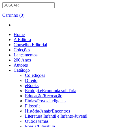
Carrinho (0)
Home
A Editora
Conselho Editorial
Coleções
Lançamentos
200 Anos
Autores
Catálogo
Co-edições
Direito
eBooks
Ecologia/Economia solidária
Educação/Recreação
Etnias/Povos indígenas
Filosofia
História/Anais/Encontros
Literatura Infantil e Infanto-Juvenil
Outros temas
Poesia/Literatura