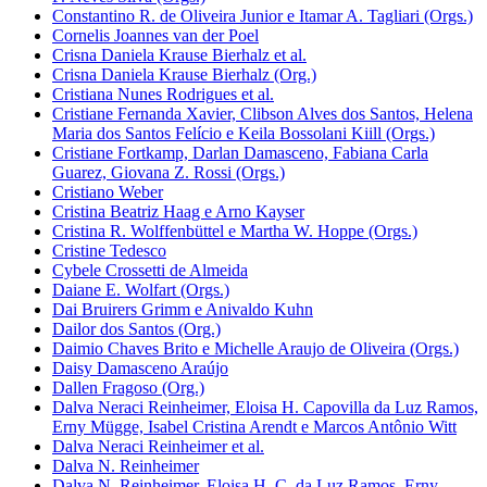
Constantino R. de Oliveira Junior e Itamar A. Tagliari (Orgs.)
Cornelis Joannes van der Poel
Crisna Daniela Krause Bierhalz et al.
Crisna Daniela Krause Bierhalz (Org.)
Cristiana Nunes Rodrigues et al.
Cristiane Fernanda Xavier, Clibson Alves dos Santos, Helena
Maria dos Santos Felício e Keila Bossolani Kiill (Orgs.)
Cristiane Fortkamp, Darlan Damasceno, Fabiana Carla
Guarez, Giovana Z. Rossi (Orgs.)
Cristiano Weber
Cristina Beatriz Haag e Arno Kayser
Cristina R. Wolffenbüttel e Martha W. Hoppe (Orgs.)
Cristine Tedesco
Cybele Crossetti de Almeida
Daiane E. Wolfart (Orgs.)
Dai Bruirers Grimm e Anivaldo Kuhn
Dailor dos Santos (Org.)
Daimio Chaves Brito e Michelle Araujo de Oliveira (Orgs.)
Daisy Damasceno Araújo
Dallen Fragoso (Org.)
Dalva Neraci Reinheimer, Eloisa H. Capovilla da Luz Ramos,
Erny Mügge, Isabel Cristina Arendt e Marcos Antônio Witt
Dalva Neraci Reinheimer et al.
Dalva N. Reinheimer
Dalva N. Reinheimer, Eloisa H. C. da Luz Ramos, Erny