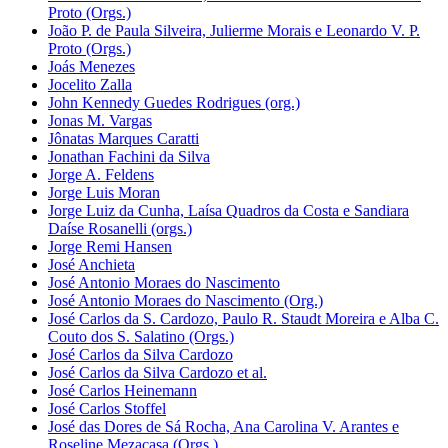
Proto (Orgs.)
João P. de Paula Silveira, Julierme Morais e Leonardo V. P.
Proto (Orgs.)
Joás Menezes
Jocelito Zalla
John Kennedy Guedes Rodrigues (org.)
Jonas M. Vargas
Jônatas Marques Caratti
Jonathan Fachini da Silva
Jorge A. Feldens
Jorge Luis Moran
Jorge Luiz da Cunha, Laísa Quadros da Costa e Sandiara
Daíse Rosanelli (orgs.)
Jorge Remi Hansen
José Anchieta
José Antonio Moraes do Nascimento
José Antonio Moraes do Nascimento (Org.)
José Carlos da S. Cardozo, Paulo R. Staudt Moreira e Alba C.
Couto dos S. Salatino (Orgs.)
José Carlos da Silva Cardozo
José Carlos da Silva Cardozo et al.
José Carlos Heinemann
José Carlos Stoffel
José das Dores de Sá Rocha, Ana Carolina V. Arantes e
Roseline Mezacasa (Orgs.)