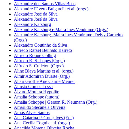
Alexandre dos Santos Villas Bôas
Alexandre Fávero Bulgarelli et al. (orgs.)
Alexandre José da Silva
Alexandre José da Sliva
Alexandre Karsburg
Alexandre Karsburg e Maíra Ines Vendrame (Orgs.)
Alexandre Karsburg, Maíra Ines Vendrame, Deivy Carneiro
(Orgs.)
Alexandro Coutinho da Silva
Alfredo Rafael Belinato Barreto
Alfredo Roque Colling
Alfredo R. S. Lopes (Orgs.)
Alfredo S. Culleton (Orgs.)
Aline Blaya Martins et al. (orgs.)
Almir Adomiran Duarte (Org.)
Altair Groff e Ane Carine Meurer
Aluísio Gomes Lessa
Álvaro Moreira Hypolito
Amalia Schoppe (autora)
Amalia Schoppe | Gerson R. Neumann (Org.)
Amarildo Stecanela Oliveira
Amós Alves Santos
Ana Catarina P. Gonçalves (Eds)
Ana Cecília Togni et al. (orgs.)
Anacilda Morena Oliveira Rocha