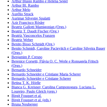
Arthur Blasio Rambo e Helena Seger
Arthur Bl. Rambo
Arthur Melo
Aurélio Strack
Aurimar Silvestre Spalatti
Azir Francisco Rösler
Beatriz Gallotti Mamigonian (Orgs.)
Beatriz T. Daudt Fischer (Org.)
Beatriz Vasconcelos Franzen
Beatriz Weber
Benito Bisso Schmidt (Org.)
Benito Schmidt, Caroline Pacievitch e Caroline Silveira Bauer
(Orgs.)
Benjamim P. Crespo
Berenice Corsetti, Flávia O. C. Werle e Ronsagela Fritsch
(Orgs.)
Bernardo Schneider
Bernardo Schneider e Cristiane Maria Scherer
Bernardo Schneider e Cristiane Scherer
Betina T. K. Hörlle
Bianca G. Kreisner, Carolina Camponogara, Luciana L.
Loureiro, Paulo Gleich (orgs.)
Birgit Fouquet et al.
Birgit Fouquet et al. (eds.)
Bruna Neuberger