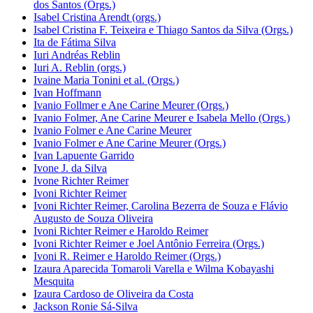
dos Santos (Orgs.)
Isabel Cristina Arendt (orgs.)
Isabel Cristina F. Teixeira e Thiago Santos da Silva (Orgs.)
Ita de Fátima Silva
Iuri Andréas Reblin
Iuri A. Reblin (orgs.)
Ivaine Maria Tonini et al. (Orgs.)
Ivan Hoffmann
Ivanio Follmer e Ane Carine Meurer (Orgs.)
Ivanio Folmer, Ane Carine Meurer e Isabela Mello (Orgs.)
Ivanio Folmer e Ane Carine Meurer
Ivanio Folmer e Ane Carine Meurer (Orgs.)
Ivan Lapuente Garrido
Ivone J. da Silva
Ivone Richter Reimer
Ivoni Richter Reimer
Ivoni Richter Reimer, Carolina Bezerra de Souza e Flávio
Augusto de Souza Oliveira
Ivoni Richter Reimer e Haroldo Reimer
Ivoni Richter Reimer e Joel Antônio Ferreira (Orgs.)
Ivoni R. Reimer e Haroldo Reimer (Orgs.)
Izaura Aparecida Tomaroli Varella e Wilma Kobayashi
Mesquita
Izaura Cardoso de Oliveira da Costa
Jackson Ronie Sá-Silva