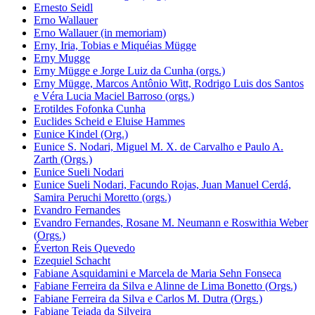
Ernesto Seidl
Erno Wallauer
Erno Wallauer (in memoriam)
Erny, Iria, Tobias e Miquéias Mügge
Erny Mugge
Erny Mügge e Jorge Luiz da Cunha (orgs.)
Erny Mügge, Marcos Antônio Witt, Rodrigo Luis dos Santos
e Véra Lucia Maciel Barroso (orgs.)
Erotildes Fofonka Cunha
Euclides Scheid e Eluise Hammes
Eunice Kindel (Org.)
Eunice S. Nodari, Miguel M. X. de Carvalho e Paulo A.
Zarth (Orgs.)
Eunice Sueli Nodari
Eunice Sueli Nodari, Facundo Rojas, Juan Manuel Cerdá,
Samira Peruchi Moretto (orgs.)
Evandro Fernandes
Evandro Fernandes, Rosane M. Neumann e Roswithia Weber
(Orgs.)
Éverton Reis Quevedo
Ezequiel Schacht
Fabiane Asquidamini e Marcela de Maria Sehn Fonseca
Fabiane Ferreira da Silva e Alinne de Lima Bonetto (Orgs.)
Fabiane Ferreira da Silva e Carlos M. Dutra (Orgs.)
Fabiane Tejada da Silveira