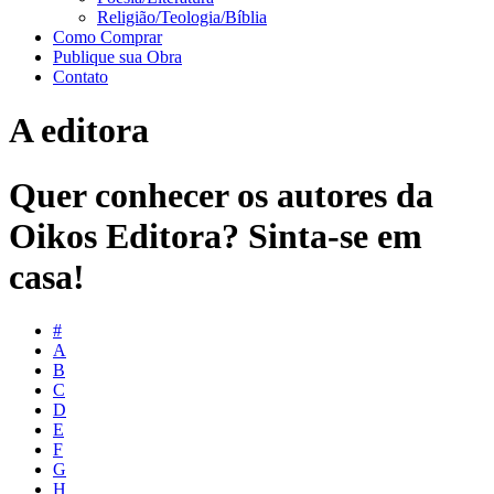
Religião/Teologia/Bíblia
Como Comprar
Publique sua Obra
Contato
A editora
Quer conhecer os autores da
Oikos Editora? Sinta-se em
casa!
#
A
B
C
D
E
F
G
H