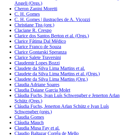
Angeli (Orgs.)
Cheron Zanini Moretti
C. H. Gomes
C. H. Gomes | ilustrações de A. Viçozzi
Christiane Tiss (org.)
Claciane R. Crespo
Clarice dos Santos Berton et al. (Orgs.)
Clarice Fátima Dal Médico
Clarice Franco de Souza
Clarice Gontarski Speranza
Clarice Salete Traversini
Claudemir Lopes Bozzi
Claudete da Silva Lima Martins et al.
Claudete da Silva Lima Martins et al. (Orgs.)
Claudete da Silva Lima Martins (Org.)
Claudia Adriane Soares
Claudia Daiane Garcia Molet
Cláudia Fuchs, Ivan Luís Schwengber e Jenerton Arlan
Schütz (Orgs.)
Cláudia Fuchs, Jenerton Arlan Schütz e Ivan Luís
Schwengber (orgs.)
Claudia Gomes
Cláudia Mauch
Claudia Musa Fay et al.
Claudio Baltazar Corrêa de Mello