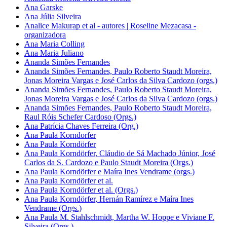
Ana Garske
Ana Júlia Silveira
Analice Makurap et al - autores | Roseline Mezacasa -
organizadora
Ana Maria Colling
Ana Maria Juliano
Ananda Simões Fernandes
Ananda Simões Fernandes, Paulo Roberto Staudt Moreira,
Jonas Moreira Vargas e José Carlos da Silva Cardozo (orgs.)
Ananda Simões Fernandes, Paulo Roberto Staudt Moreira,
Jonas Moreira Vargas e José Carlos da Silva Cardozo (orgs.)
Ananda Simões Fernandes, Paulo Roberto Staudt Moreira,
Raul Róis Schefer Cardoso (Orgs.)
Ana Patrícia Chaves Ferreira (Org.)
Ana Paula Korndorfer
Ana Paula Korndörfer
Ana Paula Korndörfer, Cláudio de Sá Machado Júnior, José
Carlos da S. Cardozo e Paulo Staudt Moreira (Orgs.)
Ana Paula Korndörfer e Maíra Ines Vendrame (orgs.)
Ana Paula Korndörfer et al.
Ana Paula Korndörfer et al. (Orgs.)
Ana Paula Korndörfer, Hernán Ramírez e Maíra Ines
Vendrame (Orgs.)
Ana Paula M. Stahlschmidt, Martha W. Hoppe e Viviane F.
Silveira (Orgs.)