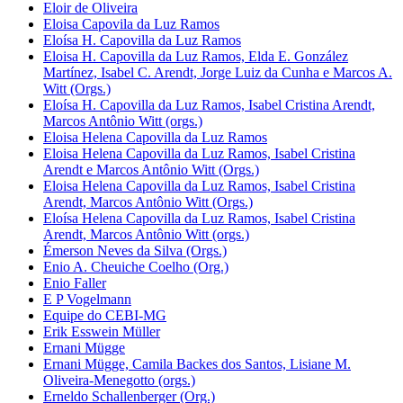
Eloir de Oliveira
Eloisa Capovila da Luz Ramos
Eloísa H. Capovilla da Luz Ramos
Eloisa H. Capovilla da Luz Ramos, Elda E. González
Martínez, Isabel C. Arendt, Jorge Luiz da Cunha e Marcos A.
Witt (Orgs.)
Eloísa H. Capovilla da Luz Ramos, Isabel Cristina Arendt,
Marcos Antônio Witt (orgs.)
Eloisa Helena Capovilla da Luz Ramos
Eloisa Helena Capovilla da Luz Ramos, Isabel Cristina
Arendt e Marcos Antônio Witt (Orgs.)
Eloisa Helena Capovilla da Luz Ramos, Isabel Cristina
Arendt, Marcos Antônio Witt (Orgs.)
Eloísa Helena Capovilla da Luz Ramos, Isabel Cristina
Arendt, Marcos Antônio Witt (orgs.)
Émerson Neves da Silva (Orgs.)
Enio A. Cheuiche Coelho (Org.)
Enio Faller
E P Vogelmann
Equipe do CEBI-MG
Erik Esswein Müller
Ernani Mügge
Ernani Mügge, Camila Backes dos Santos, Lisiane M.
Oliveira-Menegotto (orgs.)
Erneldo Schallenberger (Org.)