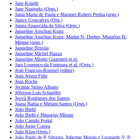
Jane Knight
Jane Naujorks (Orgs.)
Jania Maria de Paula e Maranei Rohers Penha (orgs.)
Janice Gonçalves (Org.)
Janira Aparecida da Silva (Orgs.)
Jaqueline Anschau Kunz
Jaqueline Anschau Kunz, Martin N. Dreher, Miquéias H.
Mügge (orgs.)
Jaqueline Brizola
Jaqueline Michel Piazza
Jaqueline Miotto Guarnieri et al.
Jara Lourenço da Fontoura et al. (Orgs.)
Jean François-Roussel (editor)
Jean Jeison Führ
Jean Roche
Jecimar Sirino Albano
Jéferson Luís Schaeffer
Jeová Rodrigues dos Santos
Joana Bahia e Miriam Santos (Orgs.)
João Biehl
João Biehl e Miqueias Mügge
João Camilo Portal
João Jorge Correa
João Klug (Orgs.)
João Paulo de P. Silveira, Julierme Morais e Leonardo V. P.