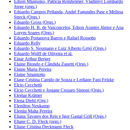
Edson Miagusko, Patrícia Reinheimer, Vladimyr Lombardo
Jorge (orgs.)
Eduardo Campos Pellanda, André Fagundes Pase e Melissa
Streck (Orgs.)
Eduardo Gross (Orgs.)
Eduardo H. B. de Vasconcelos, Edson Arantes Júnior e Ana
Lorym Soares (Orgs.)
Eduardo Portanova Barros e Rafael Rossetto
Eduardo Relly
Eduardo S. Neumann e Luiz Alberto Grijó (Orgs.)
Eduardo Wolff de Oliveira et al.
Einar Arthur Berger
Elaine Biondo e Cândida Zanetti (Orgs.)
Elaine Maria Pereira
Elaine Smaniotto
Elane Cristina Camilo de Souza e Lediane Fani Felzke
Elcio Cecchetti
Elcio Cecchetti e Josiane Crusaro Simoni (Orgs.)
Elemar Krämer
Elena Diehl (Org.)
Elenilton Neukamp
Elenita Malta Pereira
Eliana Tavares dos Reis e Igor Gastal Grill (Orgs.)
Eliane C. D. Fleck (orgs.)
Eliane Cristina Deckmann Fleck