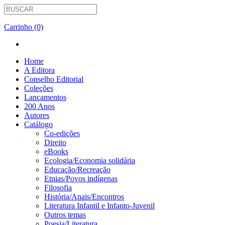
Carrinho (0)
Home
A Editora
Conselho Editorial
Coleções
Lançamentos
200 Anos
Autores
Catálogo
Co-edições
Direito
eBooks
Ecologia/Economia solidária
Educação/Recreação
Etnias/Povos indígenas
Filosofia
História/Anais/Encontros
Literatura Infantil e Infanto-Juvenil
Outros temas
Poesia/Literatura