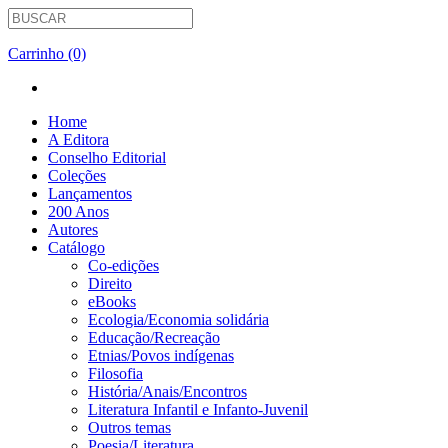
Carrinho (0)
Home
A Editora
Conselho Editorial
Coleções
Lançamentos
200 Anos
Autores
Catálogo
Co-edições
Direito
eBooks
Ecologia/Economia solidária
Educação/Recreação
Etnias/Povos indígenas
Filosofia
História/Anais/Encontros
Literatura Infantil e Infanto-Juvenil
Outros temas
Poesia/Literatura