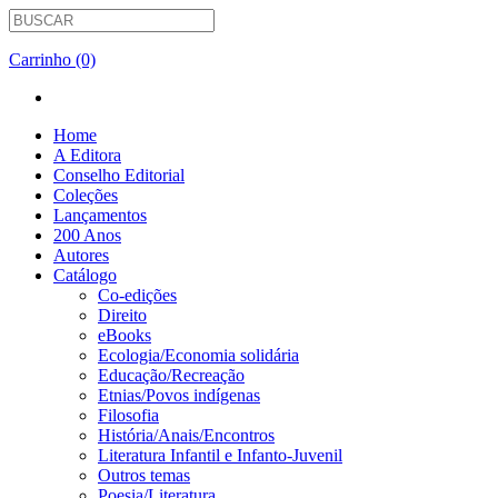
Carrinho (0)
Home
A Editora
Conselho Editorial
Coleções
Lançamentos
200 Anos
Autores
Catálogo
Co-edições
Direito
eBooks
Ecologia/Economia solidária
Educação/Recreação
Etnias/Povos indígenas
Filosofia
História/Anais/Encontros
Literatura Infantil e Infanto-Juvenil
Outros temas
Poesia/Literatura