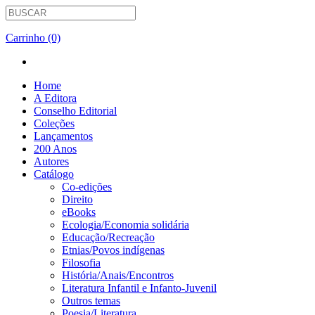
Carrinho (0)
Home
A Editora
Conselho Editorial
Coleções
Lançamentos
200 Anos
Autores
Catálogo
Co-edições
Direito
eBooks
Ecologia/Economia solidária
Educação/Recreação
Etnias/Povos indígenas
Filosofia
História/Anais/Encontros
Literatura Infantil e Infanto-Juvenil
Outros temas
Poesia/Literatura