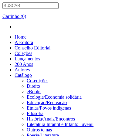
Carrinho (0)
Home
A Editora
Conselho Editorial
Coleções
Lançamentos
200 Anos
Autores
Catálogo
Co-edições
Direito
eBooks
Ecologia/Economia solidária
Educação/Recreação
Etnias/Povos indígenas
Filosofia
História/Anais/Encontros
Literatura Infantil e Infanto-Juvenil
Outros temas
Poesia/Literatura