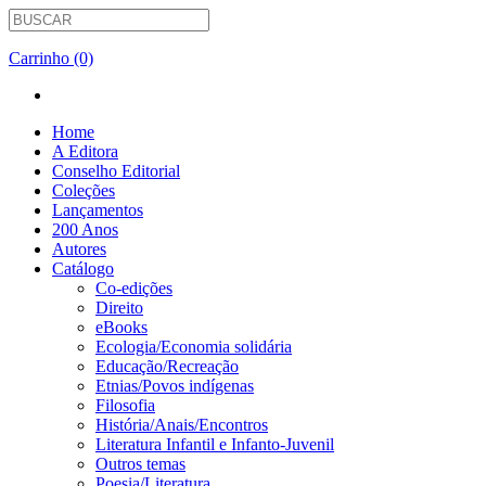
Carrinho (0)
Home
A Editora
Conselho Editorial
Coleções
Lançamentos
200 Anos
Autores
Catálogo
Co-edições
Direito
eBooks
Ecologia/Economia solidária
Educação/Recreação
Etnias/Povos indígenas
Filosofia
História/Anais/Encontros
Literatura Infantil e Infanto-Juvenil
Outros temas
Poesia/Literatura