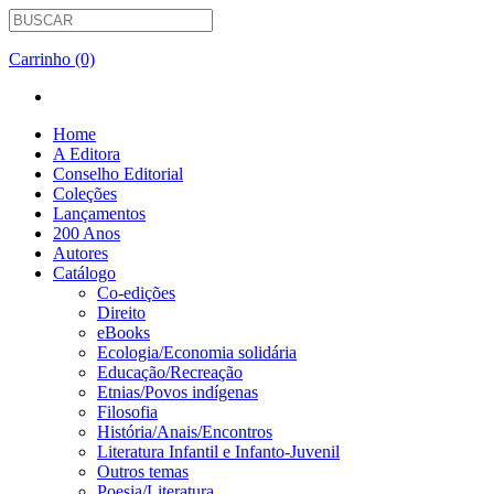
Carrinho (0)
Home
A Editora
Conselho Editorial
Coleções
Lançamentos
200 Anos
Autores
Catálogo
Co-edições
Direito
eBooks
Ecologia/Economia solidária
Educação/Recreação
Etnias/Povos indígenas
Filosofia
História/Anais/Encontros
Literatura Infantil e Infanto-Juvenil
Outros temas
Poesia/Literatura