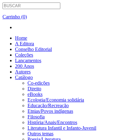
Carrinho (0)
Home
A Editora
Conselho Editorial
Coleções
Lançamentos
200 Anos
Autores
Catálogo
Co-edições
Direito
eBooks
Ecologia/Economia solidária
Educação/Recreação
Etnias/Povos indígenas
Filosofia
História/Anais/Encontros
Literatura Infantil e Infanto-Juvenil
Outros temas
Poesia/Literatura