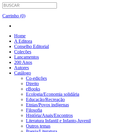
Carrinho (0)
Home
A Editora
Conselho Editorial
Coleções
Lançamentos
200 Anos
Autores
Catálogo
Co-edições
Direito
eBooks
Ecologia/Economia solidária
Educação/Recreação
Etnias/Povos indígenas
Filosofia
História/Anais/Encontros
Literatura Infantil e Infanto-Juvenil
Outros temas
Poesia/Literatura