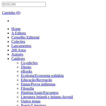
Carrinho (0)
Home
A Editora
Conselho Editorial
Coleções
Lançamentos
200 Anos
Autores
Catálogo
Co-edições
Direito
eBooks
Ecologia/Economia solidária
Educação/Recreação
Etnias/Povos indígenas
Filosofia
História/Anais/Encontros
Literatura Infantil e Infanto-Juvenil
Outros temas
Poesia/Literatura