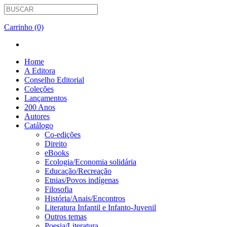
Carrinho (0)
Home
A Editora
Conselho Editorial
Coleções
Lançamentos
200 Anos
Autores
Catálogo
Co-edições
Direito
eBooks
Ecologia/Economia solidária
Educação/Recreação
Etnias/Povos indígenas
Filosofia
História/Anais/Encontros
Literatura Infantil e Infanto-Juvenil
Outros temas
Poesia/Literatura