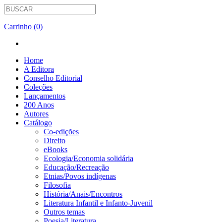
Carrinho (0)
Home
A Editora
Conselho Editorial
Coleções
Lançamentos
200 Anos
Autores
Catálogo
Co-edições
Direito
eBooks
Ecologia/Economia solidária
Educação/Recreação
Etnias/Povos indígenas
Filosofia
História/Anais/Encontros
Literatura Infantil e Infanto-Juvenil
Outros temas
Poesia/Literatura