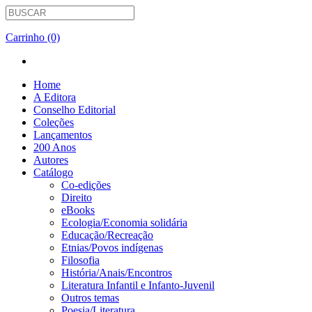
Carrinho (0)
Home
A Editora
Conselho Editorial
Coleções
Lançamentos
200 Anos
Autores
Catálogo
Co-edições
Direito
eBooks
Ecologia/Economia solidária
Educação/Recreação
Etnias/Povos indígenas
Filosofia
História/Anais/Encontros
Literatura Infantil e Infanto-Juvenil
Outros temas
Poesia/Literatura