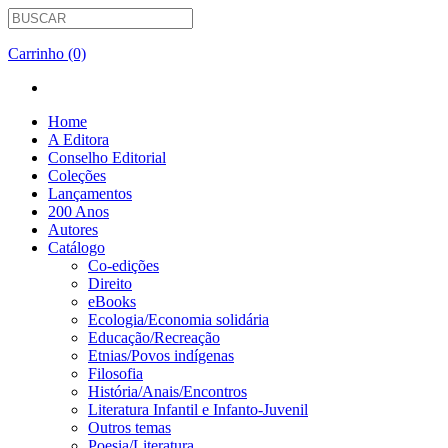
Carrinho (0)
Home
A Editora
Conselho Editorial
Coleções
Lançamentos
200 Anos
Autores
Catálogo
Co-edições
Direito
eBooks
Ecologia/Economia solidária
Educação/Recreação
Etnias/Povos indígenas
Filosofia
História/Anais/Encontros
Literatura Infantil e Infanto-Juvenil
Outros temas
Poesia/Literatura