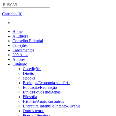
Carrinho (0)
Home
A Editora
Conselho Editorial
Coleções
Lançamentos
200 Anos
Autores
Catálogo
Co-edições
Direito
eBooks
Ecologia/Economia solidária
Educação/Recreação
Etnias/Povos indígenas
Filosofia
História/Anais/Encontros
Literatura Infantil e Infanto-Juvenil
Outros temas
Poesia/Literatura