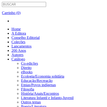
Carrinho (0)
Home
A Editora
Conselho Editorial
Coleções
Lançamentos
200 Anos
Autores
Catálogo
Co-edições
Direito
eBooks
Ecologia/Economia solidária
Educação/Recreação
Etnias/Povos indígenas
Filosofia
História/Anais/Encontros
Literatura Infantil e Infanto-Juvenil
Outros temas
Poesia/Literatura