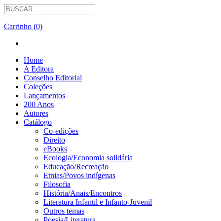
Carrinho (0)
Home
A Editora
Conselho Editorial
Coleções
Lançamentos
200 Anos
Autores
Catálogo
Co-edições
Direito
eBooks
Ecologia/Economia solidária
Educação/Recreação
Etnias/Povos indígenas
Filosofia
História/Anais/Encontros
Literatura Infantil e Infanto-Juvenil
Outros temas
Poesia/Literatura