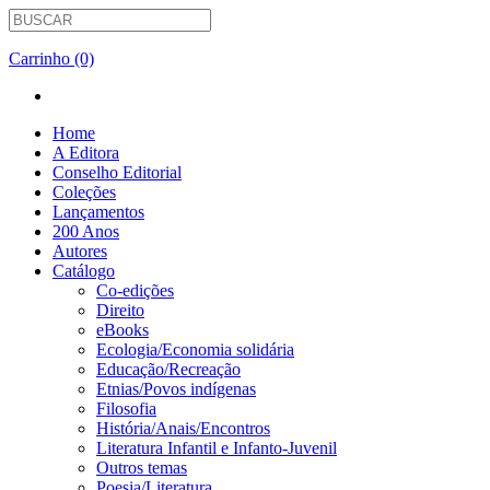
Carrinho (0)
Home
A Editora
Conselho Editorial
Coleções
Lançamentos
200 Anos
Autores
Catálogo
Co-edições
Direito
eBooks
Ecologia/Economia solidária
Educação/Recreação
Etnias/Povos indígenas
Filosofia
História/Anais/Encontros
Literatura Infantil e Infanto-Juvenil
Outros temas
Poesia/Literatura