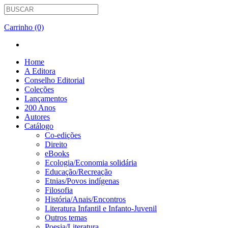
Carrinho (0)
Home
A Editora
Conselho Editorial
Coleções
Lançamentos
200 Anos
Autores
Catálogo
Co-edições
Direito
eBooks
Ecologia/Economia solidária
Educação/Recreação
Etnias/Povos indígenas
Filosofia
História/Anais/Encontros
Literatura Infantil e Infanto-Juvenil
Outros temas
Poesia/Literatura