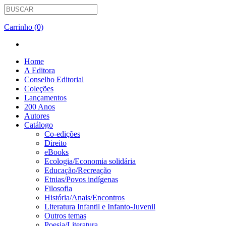
Carrinho (0)
Home
A Editora
Conselho Editorial
Coleções
Lançamentos
200 Anos
Autores
Catálogo
Co-edições
Direito
eBooks
Ecologia/Economia solidária
Educação/Recreação
Etnias/Povos indígenas
Filosofia
História/Anais/Encontros
Literatura Infantil e Infanto-Juvenil
Outros temas
Poesia/Literatura