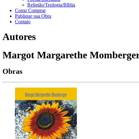
Religião/Teologia/Bíblia
Como Comprar
Publique sua Obra
Contato
Autores
Margot Margarethe Momberge
Obras