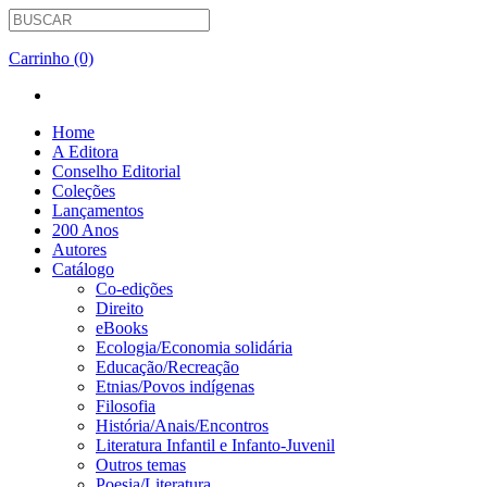
Carrinho (0)
Home
A Editora
Conselho Editorial
Coleções
Lançamentos
200 Anos
Autores
Catálogo
Co-edições
Direito
eBooks
Ecologia/Economia solidária
Educação/Recreação
Etnias/Povos indígenas
Filosofia
História/Anais/Encontros
Literatura Infantil e Infanto-Juvenil
Outros temas
Poesia/Literatura