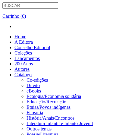
Carrinho (0)
Home
A Editora
Conselho Editorial
Coleções
Lançamentos
200 Anos
Autores
Catálogo
Co-edições
Direito
eBooks
Ecologia/Economia solidária
Educação/Recreação
Etnias/Povos indígenas
Filosofia
História/Anais/Encontros
Literatura Infantil e Infanto-Juvenil
Outros temas
Poesia/Literatura