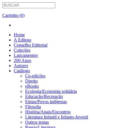
Carrinho (0)
Home
A Editora
Conselho Editorial
Coleções
Lançamentos
200 Anos
Autores
Catálogo
Co-edições
Direito
eBooks
Ecologia/Economia solidária
Educação/Recreação
Etnias/Povos indígenas
Filosofia
História/Anais/Encontros
Literatura Infantil e Infanto-Juvenil
Outros temas
Poesia/Literatura