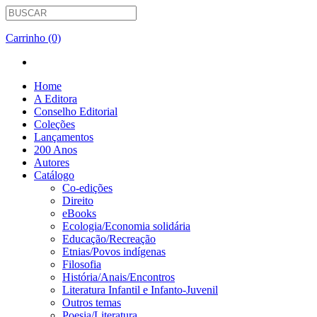
Carrinho (0)
Home
A Editora
Conselho Editorial
Coleções
Lançamentos
200 Anos
Autores
Catálogo
Co-edições
Direito
eBooks
Ecologia/Economia solidária
Educação/Recreação
Etnias/Povos indígenas
Filosofia
História/Anais/Encontros
Literatura Infantil e Infanto-Juvenil
Outros temas
Poesia/Literatura