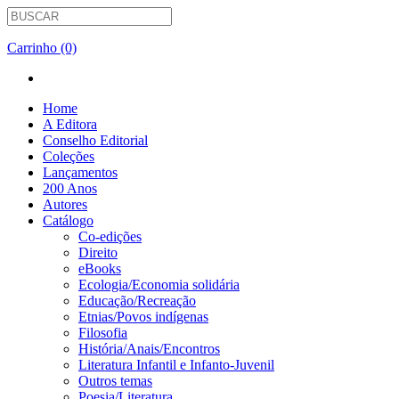
Carrinho (0)
Home
A Editora
Conselho Editorial
Coleções
Lançamentos
200 Anos
Autores
Catálogo
Co-edições
Direito
eBooks
Ecologia/Economia solidária
Educação/Recreação
Etnias/Povos indígenas
Filosofia
História/Anais/Encontros
Literatura Infantil e Infanto-Juvenil
Outros temas
Poesia/Literatura