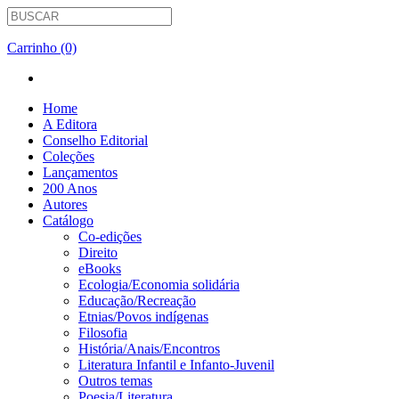
Carrinho (0)
Home
A Editora
Conselho Editorial
Coleções
Lançamentos
200 Anos
Autores
Catálogo
Co-edições
Direito
eBooks
Ecologia/Economia solidária
Educação/Recreação
Etnias/Povos indígenas
Filosofia
História/Anais/Encontros
Literatura Infantil e Infanto-Juvenil
Outros temas
Poesia/Literatura