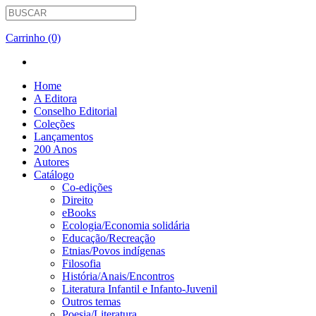
Carrinho (0)
Home
A Editora
Conselho Editorial
Coleções
Lançamentos
200 Anos
Autores
Catálogo
Co-edições
Direito
eBooks
Ecologia/Economia solidária
Educação/Recreação
Etnias/Povos indígenas
Filosofia
História/Anais/Encontros
Literatura Infantil e Infanto-Juvenil
Outros temas
Poesia/Literatura