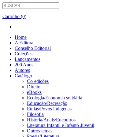
Carrinho (0)
Home
A Editora
Conselho Editorial
Coleções
Lançamentos
200 Anos
Autores
Catálogo
Co-edições
Direito
eBooks
Ecologia/Economia solidária
Educação/Recreação
Etnias/Povos indígenas
Filosofia
História/Anais/Encontros
Literatura Infantil e Infanto-Juvenil
Outros temas
Poesia/Literatura