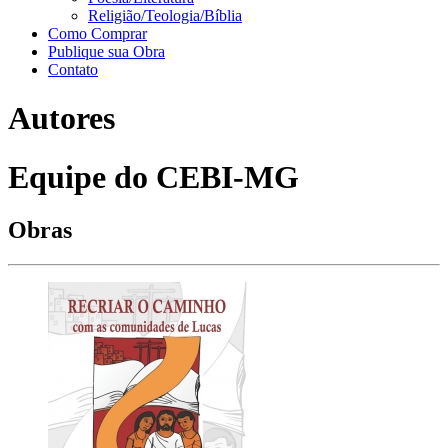
Religião/Teologia/Bíblia
Como Comprar
Publique sua Obra
Contato
Autores
Equipe do CEBI-MG
Obras