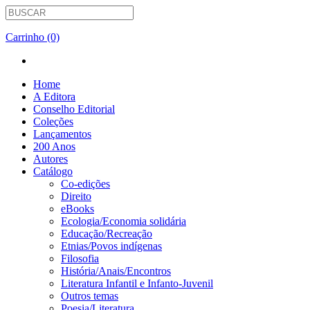
Carrinho (0)
Home
A Editora
Conselho Editorial
Coleções
Lançamentos
200 Anos
Autores
Catálogo
Co-edições
Direito
eBooks
Ecologia/Economia solidária
Educação/Recreação
Etnias/Povos indígenas
Filosofia
História/Anais/Encontros
Literatura Infantil e Infanto-Juvenil
Outros temas
Poesia/Literatura