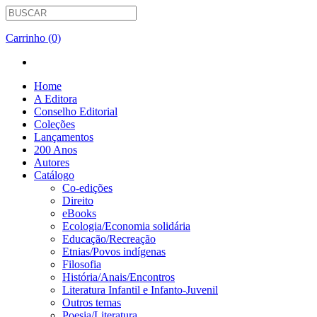
Carrinho (0)
Home
A Editora
Conselho Editorial
Coleções
Lançamentos
200 Anos
Autores
Catálogo
Co-edições
Direito
eBooks
Ecologia/Economia solidária
Educação/Recreação
Etnias/Povos indígenas
Filosofia
História/Anais/Encontros
Literatura Infantil e Infanto-Juvenil
Outros temas
Poesia/Literatura