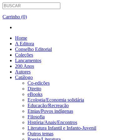
Carrinho (0)
Home
A Editora
Conselho Editorial
Coleções
Lançamentos
200 Anos
Autores
Catálogo
Co-edições
Direito
eBooks
Ecologia/Economia solidária
Educação/Recreação
Etnias/Povos indígenas
Filosofia
História/Anais/Encontros
Literatura Infantil e Infanto-Juvenil
Outros temas
Poesia/Literatura