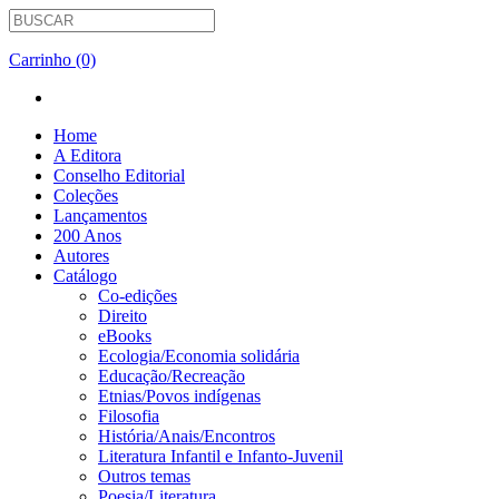
Carrinho (0)
Home
A Editora
Conselho Editorial
Coleções
Lançamentos
200 Anos
Autores
Catálogo
Co-edições
Direito
eBooks
Ecologia/Economia solidária
Educação/Recreação
Etnias/Povos indígenas
Filosofia
História/Anais/Encontros
Literatura Infantil e Infanto-Juvenil
Outros temas
Poesia/Literatura