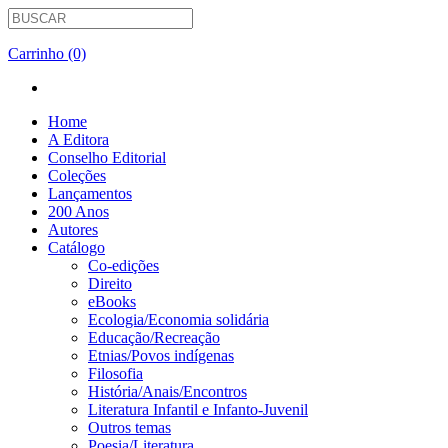
Carrinho (0)
Home
A Editora
Conselho Editorial
Coleções
Lançamentos
200 Anos
Autores
Catálogo
Co-edições
Direito
eBooks
Ecologia/Economia solidária
Educação/Recreação
Etnias/Povos indígenas
Filosofia
História/Anais/Encontros
Literatura Infantil e Infanto-Juvenil
Outros temas
Poesia/Literatura