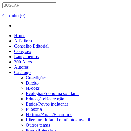
Carrinho (0)
Home
A Editora
Conselho Editorial
Coleções
Lançamentos
200 Anos
Autores
Catálogo
Co-edições
Direito
eBooks
Ecologia/Economia solidária
Educação/Recreação
Etnias/Povos indígenas
Filosofia
História/Anais/Encontros
Literatura Infantil e Infanto-Juvenil
Outros temas
Poesia/Literatura