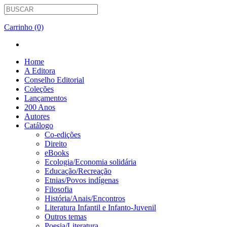
Carrinho (0)
Home
A Editora
Conselho Editorial
Coleções
Lançamentos
200 Anos
Autores
Catálogo
Co-edições
Direito
eBooks
Ecologia/Economia solidária
Educação/Recreação
Etnias/Povos indígenas
Filosofia
História/Anais/Encontros
Literatura Infantil e Infanto-Juvenil
Outros temas
Poesia/Literatura