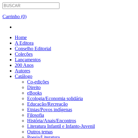
Carrinho (0)
Home
A Editora
Conselho Editorial
Coleções
Lançamentos
200 Anos
Autores
Catálogo
Co-edições
Direito
eBooks
Ecologia/Economia solidária
Educação/Recreação
Etnias/Povos indígenas
Filosofia
História/Anais/Encontros
Literatura Infantil e Infanto-Juvenil
Outros temas
Poesia/Literatura