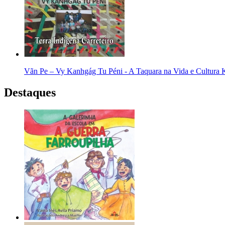
Vãn Pe – Vy Kanhgág Tu Péni - A Taquara na Vida e Cultura 
Destaques