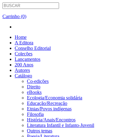
Carrinho (0)
Home
A Editora
Conselho Editorial
Coleções
Lançamentos
200 Anos
Autores
Catálogo
Co-edições
Direito
eBooks
Ecologia/Economia solidária
Educação/Recreação
Etnias/Povos indígenas
Filosofia
História/Anais/Encontros
Literatura Infantil e Infanto-Juvenil
Outros temas
Poesia/Literatura