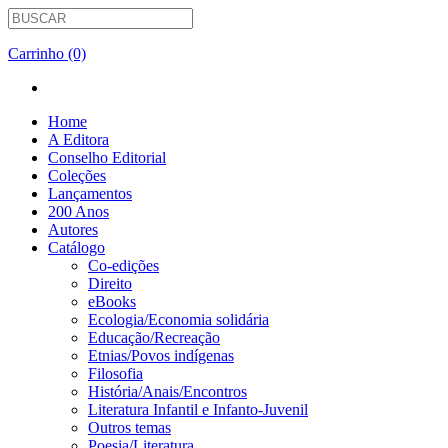
Carrinho (0)
Home
A Editora
Conselho Editorial
Coleções
Lançamentos
200 Anos
Autores
Catálogo
Co-edições
Direito
eBooks
Ecologia/Economia solidária
Educação/Recreação
Etnias/Povos indígenas
Filosofia
História/Anais/Encontros
Literatura Infantil e Infanto-Juvenil
Outros temas
Poesia/Literatura