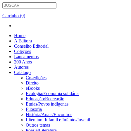
Carrinho (0)
Home
A Editora
Conselho Editorial
Coleções
Lançamentos
200 Anos
Autores
Catálogo
Co-edições
Direito
eBooks
Ecologia/Economia solidária
Educação/Recreação
Etnias/Povos indígenas
Filosofia
História/Anais/Encontros
Literatura Infantil e Infanto-Juvenil
Outros temas
Poesia/Literatura