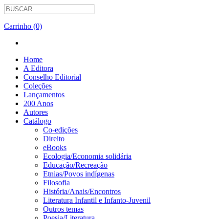
Carrinho (0)
Home
A Editora
Conselho Editorial
Coleções
Lançamentos
200 Anos
Autores
Catálogo
Co-edições
Direito
eBooks
Ecologia/Economia solidária
Educação/Recreação
Etnias/Povos indígenas
Filosofia
História/Anais/Encontros
Literatura Infantil e Infanto-Juvenil
Outros temas
Poesia/Literatura