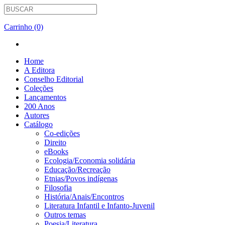
Carrinho (0)
Home
A Editora
Conselho Editorial
Coleções
Lançamentos
200 Anos
Autores
Catálogo
Co-edições
Direito
eBooks
Ecologia/Economia solidária
Educação/Recreação
Etnias/Povos indígenas
Filosofia
História/Anais/Encontros
Literatura Infantil e Infanto-Juvenil
Outros temas
Poesia/Literatura