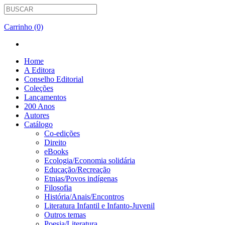
Carrinho (0)
Home
A Editora
Conselho Editorial
Coleções
Lançamentos
200 Anos
Autores
Catálogo
Co-edições
Direito
eBooks
Ecologia/Economia solidária
Educação/Recreação
Etnias/Povos indígenas
Filosofia
História/Anais/Encontros
Literatura Infantil e Infanto-Juvenil
Outros temas
Poesia/Literatura