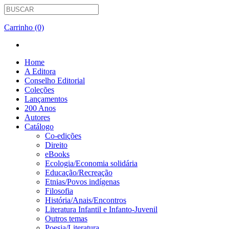
Carrinho (0)
Home
A Editora
Conselho Editorial
Coleções
Lançamentos
200 Anos
Autores
Catálogo
Co-edições
Direito
eBooks
Ecologia/Economia solidária
Educação/Recreação
Etnias/Povos indígenas
Filosofia
História/Anais/Encontros
Literatura Infantil e Infanto-Juvenil
Outros temas
Poesia/Literatura