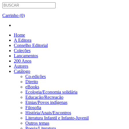
Carrinho (0)
Home
A Editora
Conselho Editorial
Coleções
Lançamentos
200 Anos
Autores
Catálogo
Co-edições
Direito
eBooks
Ecologia/Economia solidária
Educação/Recreação
Etnias/Povos indígenas
Filosofia
História/Anais/Encontros
Literatura Infantil e Infanto-Juvenil
Outros temas
Poesia/Literatura