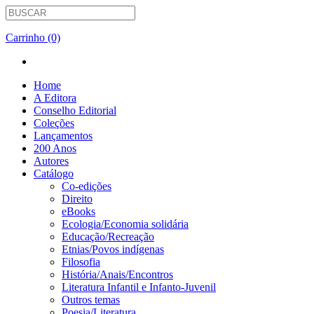
Carrinho (0)
Home
A Editora
Conselho Editorial
Coleções
Lançamentos
200 Anos
Autores
Catálogo
Co-edições
Direito
eBooks
Ecologia/Economia solidária
Educação/Recreação
Etnias/Povos indígenas
Filosofia
História/Anais/Encontros
Literatura Infantil e Infanto-Juvenil
Outros temas
Poesia/Literatura