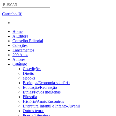
Carrinho (0)
Home
A Editora
Conselho Editorial
Coleções
Lançamentos
200 Anos
Autores
Catálogo
Co-edições
Direito
eBooks
Ecologia/Economia solidária
Educação/Recreação
Etnias/Povos indígenas
Filosofia
História/Anais/Encontros
Literatura Infantil e Infanto-Juvenil
Outros temas
Poesia/Literatura