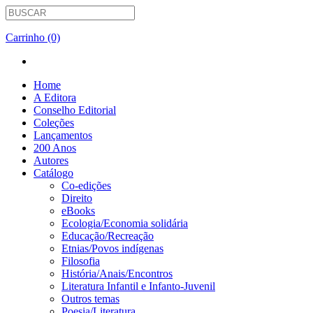
Carrinho (0)
Home
A Editora
Conselho Editorial
Coleções
Lançamentos
200 Anos
Autores
Catálogo
Co-edições
Direito
eBooks
Ecologia/Economia solidária
Educação/Recreação
Etnias/Povos indígenas
Filosofia
História/Anais/Encontros
Literatura Infantil e Infanto-Juvenil
Outros temas
Poesia/Literatura