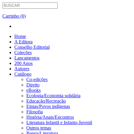
Carrinho (0)
Home
A Editora
Conselho Editorial
Coleções
Lançamentos
200 Anos
Autores
Catálogo
Co-edições
Direito
eBooks
Ecologia/Economia solidária
Educação/Recreação
Etnias/Povos indígenas
Filosofia
História/Anais/Encontros
Literatura Infantil e Infanto-Juvenil
Outros temas
Poesia/Literatura