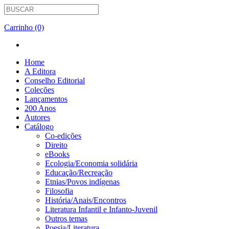
Carrinho (0)
Home
A Editora
Conselho Editorial
Coleções
Lançamentos
200 Anos
Autores
Catálogo
Co-edições
Direito
eBooks
Ecologia/Economia solidária
Educação/Recreação
Etnias/Povos indígenas
Filosofia
História/Anais/Encontros
Literatura Infantil e Infanto-Juvenil
Outros temas
Poesia/Literatura